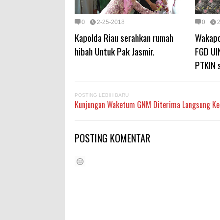
0
2-25-2018
0
Kapolda Riau serahkan rumah
Wakapo
hibah Untuk Pak Jasmir.
FGD UI
PTKIN 
POSTING LEBIH BARU
Kunjungan Waketum GNM Diterima Langsung Ket
POSTING KOMENTAR