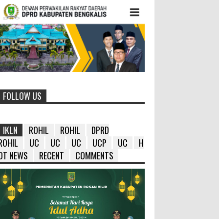
FOLLOW US
IKLN
ROHIL
ROHIL
DPRD
ROHIL
UC
UC
UC
UCP
UC
H
OT NEWS
RECENT
COMMENTS