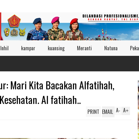
Inhil
kampar
kuansing
Meranti
Natuna
Peka
ur: Mari Kita Bacakan Alfatihah,
esehatan. Al fatihah..
A
A
PRINT
EMAIL
-
+