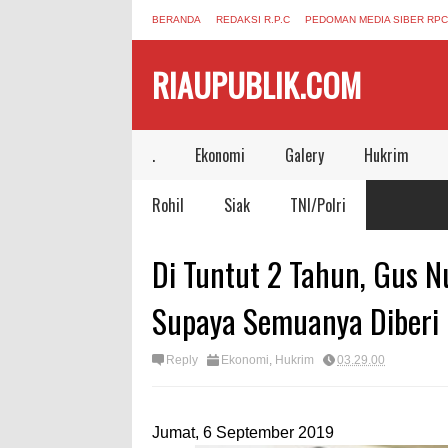
BERANDA
REDAKSI R.P.C
PEDOMAN MEDIA SIBER RPC
RIAUPUBLIK.COM
.
Ekonomi
Galery
Hukrim
Rohil
Siak
TNI/Polri
Di Tuntut 2 Tahun, Gus N
Supaya Semuanya Diberi K
Reply
Ekonomi
,
Hukrim
03.29.00
Jumat, 6 September 2019