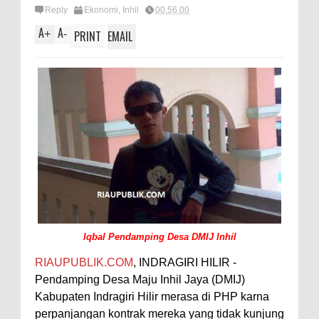
Reply
Ekonomi
,
Inhil
00.56.00
A
A
+
-
PRINT
EMAIL
Iqbal Pendamping Desa DMIJ Inhil
RIAUPUBLIK.COM
, INDRAGIRI HILIR -
Pendamping Desa Maju Inhil Jaya (DMIJ)
Kabupaten Indragiri Hilir merasa di PHP karna
perpanjangan kontrak mereka yang tidak kunjung