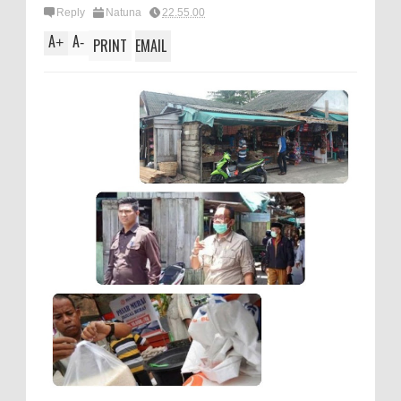
Reply
Natuna
22.55.00
A
A
+
-
PRINT
EMAIL