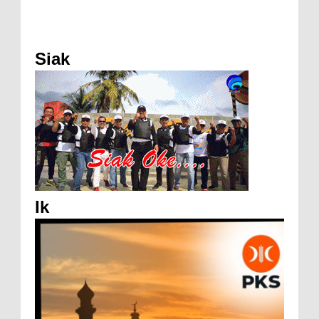
Siak
Ik