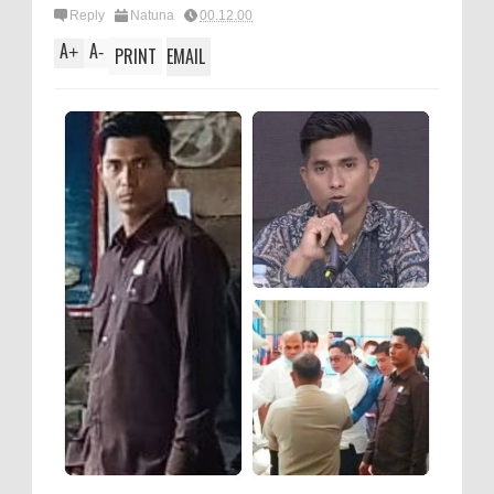
Reply
Natuna
00.12.00
A
A
+
-
PRINT
EMAIL