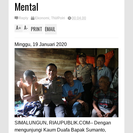
Mental
Reply
Ekonomi
,
TNI/Polri
00.04.00
A
A
+
-
PRINT
EMAIL
Minggu, 19 Januari 2020
SIMALUNGUN, RIAUPUBLIK.COM-- Dengan
mengunjungi Kaum Duafa Bapak Sumanto,