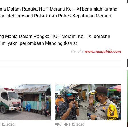
ia Dalam Rangka HUT Meranti Ke – XI berjumlah kurang
man oleh personil Polsek dan Polres Kepulauan Meranti
g Mania Dalam Rangka HUT Meranti Ke – XI berakhir
 inti yakni perlombaan Mancing.(kz/rls)
Penulis
www.riaupublik.com
4-11-2020
0
4-11-2020