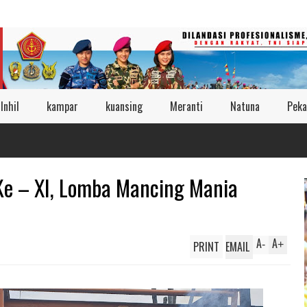
Inhil
kampar
kuansing
Meranti
Natuna
Peka
e – XI, Lomba Mancing Mania
A
A
PRINT
EMAIL
-
+