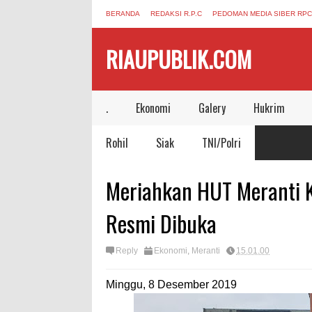
BERANDA
REDAKSI R.P.C
PEDOMAN MEDIA SIBER RPC
RIAUPUBLIK.COM
.
Ekonomi
Galery
Hukrim
Rohil
Siak
TNI/Polri
Meriahkan HUT Meranti K
Resmi Dibuka
Reply
Ekonomi
,
Meranti
15.01.00
Minggu, 8 Desember 2019