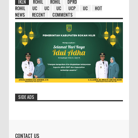
IKLN
ROHIL
ROHIL
DPRD
ROHIL
UC
UC
UC
UCP
UC
HOT
NEWS
RECENT
COMMENTS
SIDE ADS
HM Wardan : Ambil Hikmahnya Dibalik
Penundaan 8 Paket Tersebut
Selasa- 25/05/2016- 12:19:23 Wib
Dilihat: 154 Kali Bupa...
CONTACT US