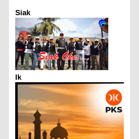
Siak
Ik