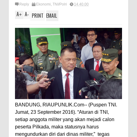
Reply
Ekonomi
,
TNI/Polri
14.40.00
A
A
+
-
PRINT
EMAIL
BANDUNG, RIAUPUNLIK.Com-- (Puspen TNI.
Jumat, 23 September 2016). “Aturan di TNI,
setiap anggota militer yang akan mejadi calon
peserta Pilkada, maka statusnya harus
mengundurkan diri dari dinas militer,” tegas