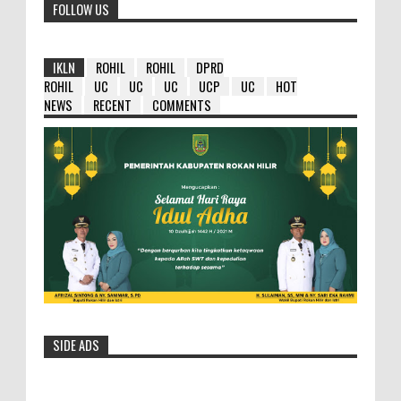
FOLLOW US
IKLN
ROHIL
ROHIL
DPRD
ROHIL
UC
UC
UC
UCP
UC
HOT
NEWS
RECENT
COMMENTS
SIDE ADS
HM Wardan : Ambil Hikmahnya Dibalik
Penundaan 8 Paket Tersebut