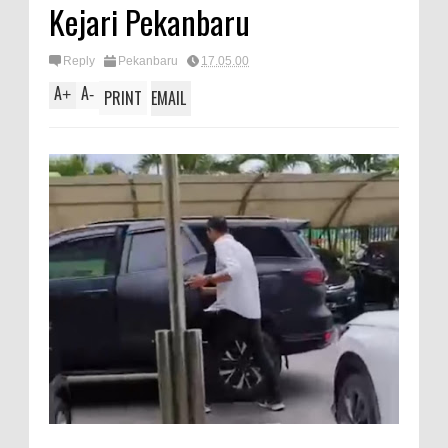
Kejari Pekanbaru
Reply
Pekanbaru
17.05.00
A
A
+
-
PRINT
EMAIL