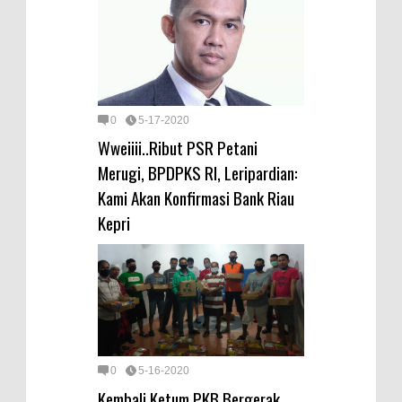
0
5-17-2020
Wweiiii..Ribut PSR Petani
Merugi, BPDPKS RI, Leripardian:
Kami Akan Konfirmasi Bank Riau
Kepri
0
5-16-2020
Kembali Ketum PKB Bergerak