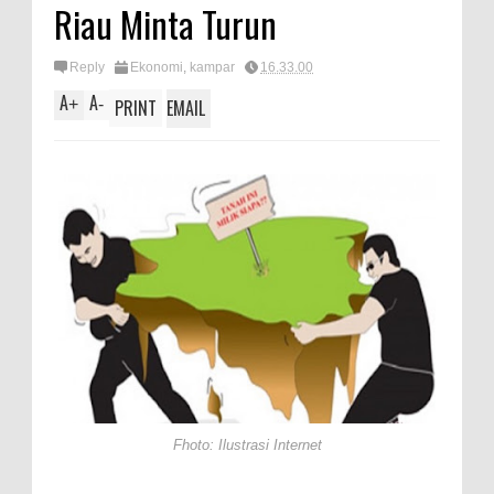
Riau Minta Turun
Reply
Ekonomi
,
kampar
16.33.00
A
A
+
-
PRINT
EMAIL
Fhoto: Ilustrasi Internet