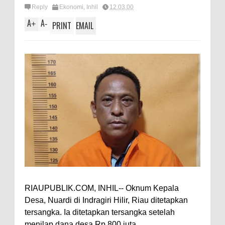
Reply
Ekonomi
,
Inhil
12.03.00
A
A
+
-
PRINT
EMAIL
RIAUPUBLIK.COM, INHIL-- Oknum Kepala
Desa, Nuardi di Indragiri Hilir, Riau ditetapkan
tersangka. Ia ditetapkan tersangka setelah
menilap dana desa Rp 800 juta.