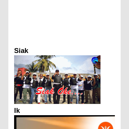
Siak
Ik