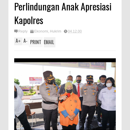
Perlindungan Anak Apresiasi
Kapolres
Reply
Ekonomi
,
Hukrim
04.12.00
A
A
+
-
PRINT
EMAIL