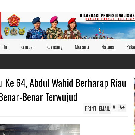
Inhil
kampar
kuansing
Meranti
Natuna
Peka
u Ke 64, Abdul Wahid Berharap Riau
Benar-Benar Terwujud
A
A
PRINT
EMAIL
-
+