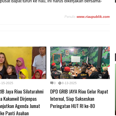
usat dapat turun ke riau, ini harus dikerjakan bersama-
Penulis
www.riaupublik.com
8-15-2025
0
8-13-2025
IB Jaya Riau Silaturahmi
DPD GRIB JAYA Riau Gelar Rapat
a Kakanwil Dirjenpas
Internal, Siap Sukseskan
Lanjutkan Agenda Jumat
Peringatan HUT RI ke-80
 ke Panti Asuhan