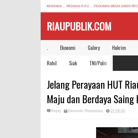
BERANDA
REDAKSI R.P.C
PEDOMAN MEDIA SIBER RPC
RIAUPUBLIK.COM
.
Ekonomi
Galery
Hukrim
Rohil
Siak
TNI/Polri
Jelang Perayaan HUT Ria
Maju dan Berdaya Saing 
Reply
Ekonomi
,
Pekanbaru
22.58.00