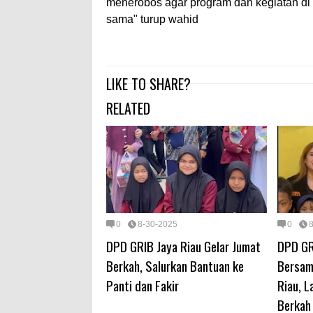
menerobos agar program dan kegiatan di p
sama" turup wahid
LIKE TO SHARE?
RELATED
0
8-30-2025
0
DPD GRIB Jaya Riau Gelar Jumat
DPD GR
Berkah, Salurkan Bantuan ke
Bersam
Panti dan Fakir
Riau, 
Berkah