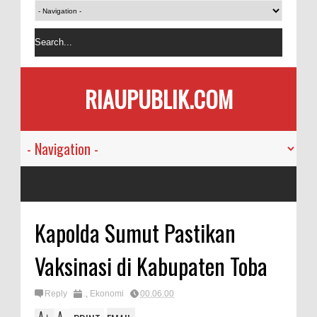
RIAUPUBLIK.COM
Kapolda Sumut Pastikan
Vaksinasi di Kabupaten Toba
Reply
.
,
Ekonomi
00.06.00
A
A