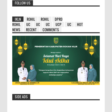
FOLLOW US
IKLN
ROHIL
ROHIL
DPRD
ROHIL
UC
UC
UC
UCP
UC
HOT
NEWS
RECENT
COMMENTS
SIDE ADS
HM Wardan : Ambil Hikmahnya Dibalik
Penundaan 8 Paket Tersebut