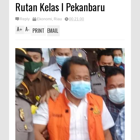
Rutan Kelas I Pekanbaru
Reply
Ekonomi
,
Riau
00.21.00
A
A
+
-
PRINT
EMAIL