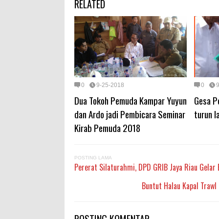
RELATED
0
9-25-2018
0
Dua Tokoh Pemuda Kampar Yuyun
Gesa P
dan Ardo jadi Pembicara Seminar
turun l
Kirab Pemuda 2018
POSTING LAMA
Pererat Silaturahmi, DPD GRIB Jaya Riau Gelar
Buntut Halau Kapal Trawl
POSTING KOMENTAR