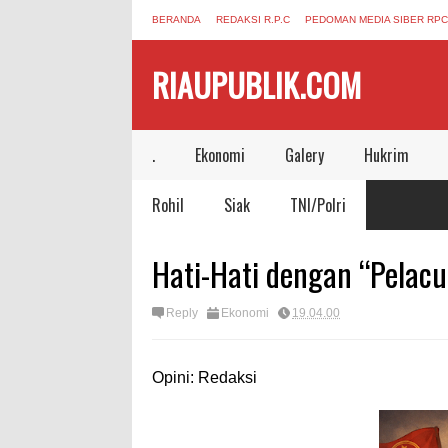
BERANDA
REDAKSI R.P.C
PEDOMAN MEDIA SIBER RPC
RIAUPUBLIK.COM
.
Ekonomi
Galery
Hukrim
Rohil
Siak
TNI/Polri
Hati-Hati dengan “Pelacu
Reply
Ekonomi
19.04.00
Opini: Redaksi