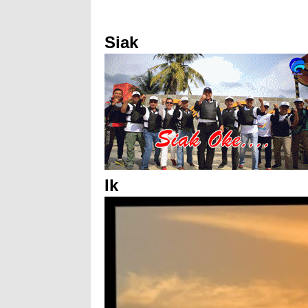
Siak
Ik