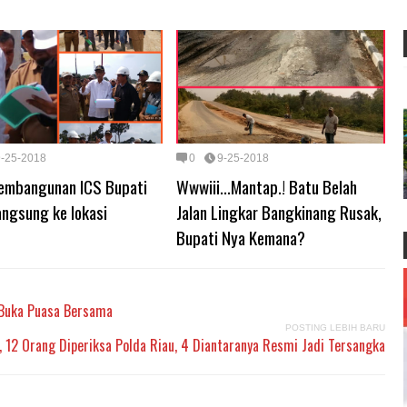
9-25-2018
0
9-25-2018
embangunan ICS Bupati
Wwwiii...Mantap.! Batu Belah
angsung ke lokasi
Jalan Lingkar Bangkinang Rusak,
Bupati Nya Kemana?
 Buka Puasa Bersama
POSTING LEBIH BARU
 , 12 Orang Diperiksa Polda Riau, 4 Diantaranya Resmi Jadi Tersangka