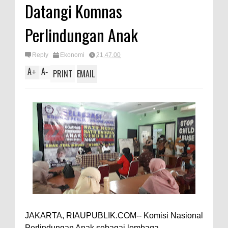
Datangi Komnas
Perlindungan Anak
Reply
Ekonomi
21.47.00
A
A
+
-
PRINT
EMAIL
JAKARTA, RIAUPUBLIK.COM-- Komisi Nasional
Perlindungan Anak sebagai lembaga