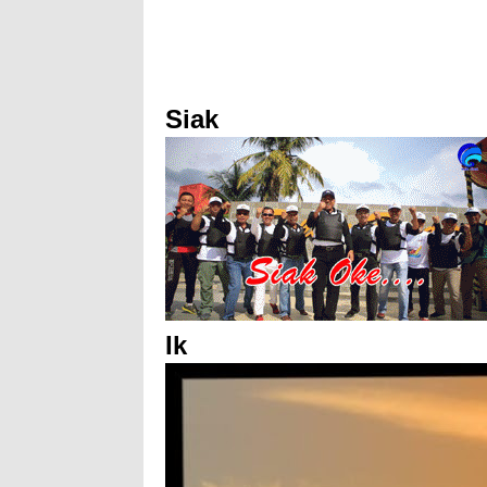
Siak
Ik