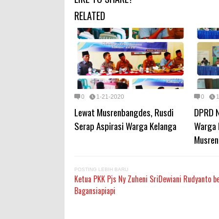
RELATED
0
1-21-2020
0
Lewat Musrenbangdes, Rusdi
DPRD N
Serap Aspirasi Warga Kelanga
Warga 
Musren
POSTING LEBIH BARU
Ketua PKK Pjs Ny Zuheni SriDewiani Rudyanto b
Bagansiapiapi