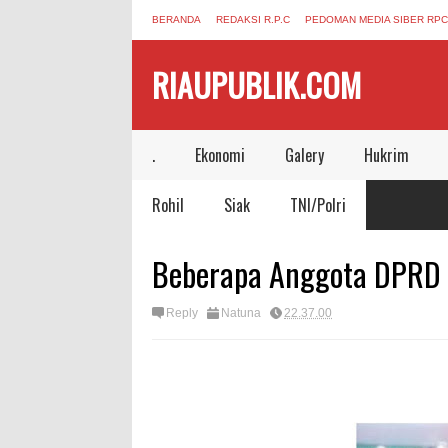
BERANDA
REDAKSI R.P.C
PEDOMAN MEDIA SIBER RPC
RIAUPUBLIK.COM
.
Ekonomi
Galery
Hukrim
Rohil
Siak
TNI/Polri
Beberapa Anggota DPRD 
Reply
Natuna
22.37.00