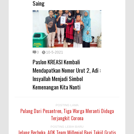
Saing
0
10-5-2021
Paslon KREASI Kembali
Mendapatkan Nomor Urut 2, Adi :
Insyallah Menjadi Simbol
Kemenangan Kita Nanti
POSTING LAMA
Pulang Dari Pesantren, Tiga Warga Meranti Diduga
Terjangkit Corona
POSTING LEBIH BARU
Jelang Berbuka, AOK Team Millenial Bagi Takjil Gratis