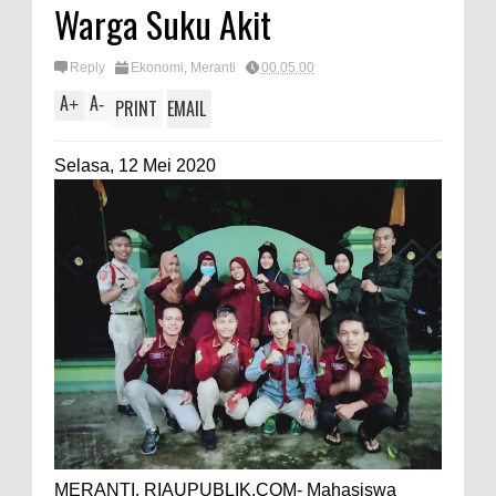
Warga Suku Akit
Reply
Ekonomi
,
Meranti
00.05.00
A
A
+
-
PRINT
EMAIL
Selasa, 12 Mei 2020
MERANTI, RIAUPUBLIK.COM- Mahasiswa