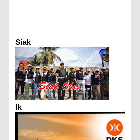
Siak
Ik