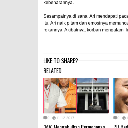
kebenarannya.
Sesampainya di sana, Ari mendapati paca
itu, Ari naik pitam dan emosinya memunc
rekannya. Akibatnya, korban mengalami lu
LIKE TO SHARE?
RELATED
0
11-12-2017
0
"MA" Mengabulkan Permohonan
Plt Ba