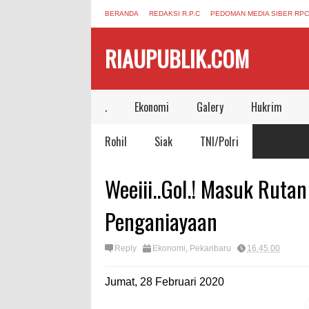
BERANDA
REDAKSI R.P.C
PEDOMAN MEDIA SIBER RPC
RIAUPUBLIK.COM
.
Ekonomi
Galery
Hukrim
Rohil
Siak
TNI/Polri
Weeiii..Gol.! Masuk Ruta
Penganiayaan
Reply
Ekonomi
,
Pekanbaru
16.45.00
Jumat, 28 Februari 2020