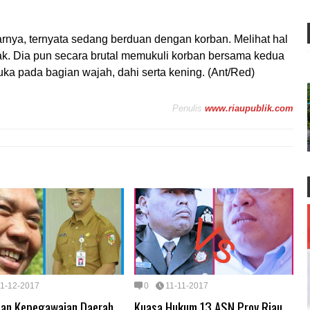
rnya, ternyata sedang berduan dengan korban. Melihat hal
ak. Dia pun secara brutal memukuli korban bersama kedua
ka pada bagian wajah, dahi serta kening. (Ant/Red)
Penulis
www.riaupublik.com
11-12-2017
0
11-11-2017
dan Kepegawaian Daerah,
Kuasa Hukum 13 ASN Prov Riau