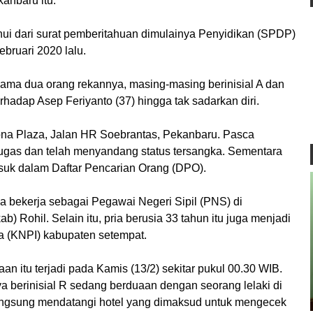
kanbaru itu.
ui dari surat pemberitahuan dimulainya Penyidikan (SPDP)
bruari 2020 lalu.
ama dua orang rekannya, masing-masing berinisial A dan
hadap Asep Feriyanto (37) hingga tak sadarkan diri.
l Mona Plaza, Jalan HR Soebrantas, Pekanbaru. Pasca
tugas dan telah menyandang status tersangka. Sementara
asuk dalam Daftar Pencarian Orang (DPO).
na bekerja sebagai Pegawai Negeri Sipil (PNS) di
 Rohil. Selain itu, pria berusia 33 tahun itu juga menjadi
 (KNPI) kabupaten setempat.
n itu terjadi pada Kamis (13/2) sekitar pukul 00.30 WIB.
a berinisial R sedang berduaan dengan seorang lelaki di
 langsung mendatangi hotel yang dimaksud untuk mengecek