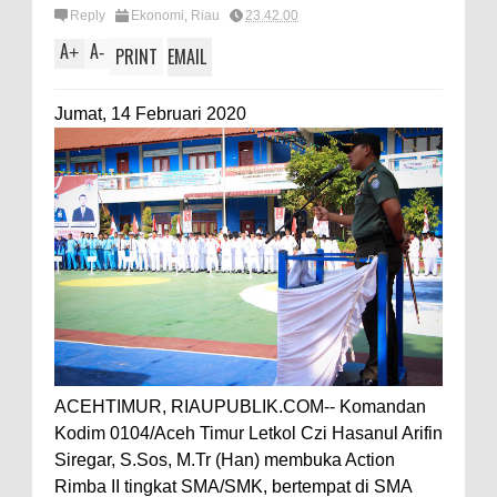
Reply
Ekonomi
,
Riau
23.42.00
A
A
+
-
PRINT
EMAIL
Jumat, 14 Februari 2020
ACEHTIMUR, RIAUPUBLIK.COM-- Komandan
Kodim 0104/Aceh Timur Letkol Czi Hasanul Arifin
Siregar, S.Sos, M.Tr (Han) membuka Action
Rimba II tingkat SMA/SMK, bertempat di SMA