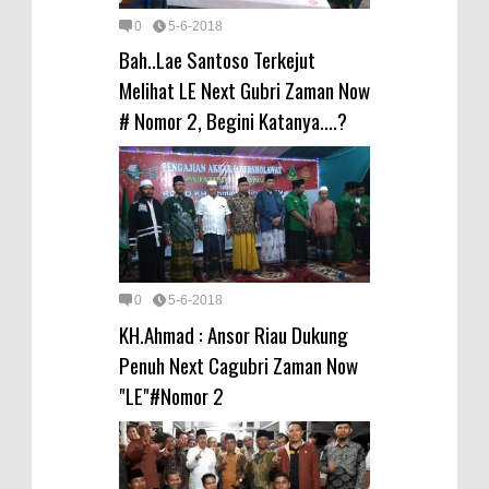
0
5-6-2018
Bah..Lae Santoso Terkejut
Melihat LE Next Gubri Zaman Now
# Nomor 2, Begini Katanya....?
0
5-6-2018
KH.Ahmad : Ansor Riau Dukung
Penuh Next Cagubri Zaman Now
"LE"#Nomor 2