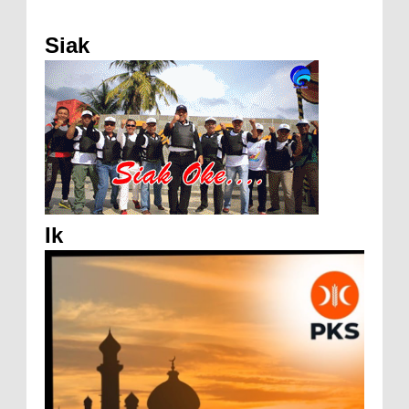
Siak
Ik