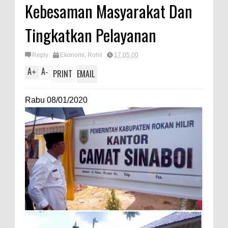
Kebesaman Masyarakat Dan
Tingkatkan Pelayanan
Reply
Ekonomi
,
Rohil
17.05.00
A
A
+
-
PRINT
EMAIL
Rabu 08/01/2020