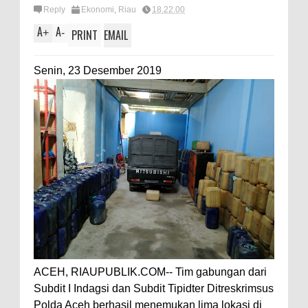
Reply
Ekonomi
,
Riau
18.22.00
A
A
+
-
PRINT
EMAIL
Senin, 23 Desember 2019
ACEH, RIAUPUBLIK.COM-- Tim gabungan dari
Subdit I Indagsi dan Subdit Tipidter Ditreskrimsus
Polda Aceh berhasil menemukan lima lokasi di