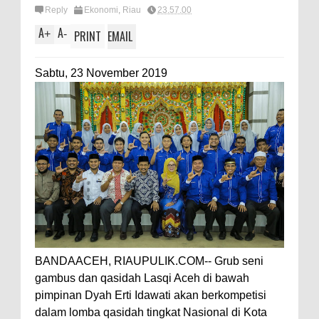
Reply
Ekonomi
,
Riau
23.57.00
A
A
+
-
PRINT
EMAIL
Sabtu, 23 November 2019
BANDAACEH, RIAUPULIK.COM-- Grub seni
gambus dan qasidah Lasqi Aceh di bawah
pimpinan Dyah Erti Idawati akan berkompetisi
dalam lomba qasidah tingkat Nasional di Kota