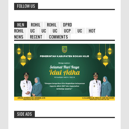
FOLLOW US
IKLN
ROHIL
ROHIL
DPRD
ROHIL
UC
UC
UC
UCP
UC
HOT
NEWS
RECENT
COMMENTS
SIDE ADS
HM Wardan : Ambil Hikmahnya Dibalik
Penundaan 8 Paket Tersebut