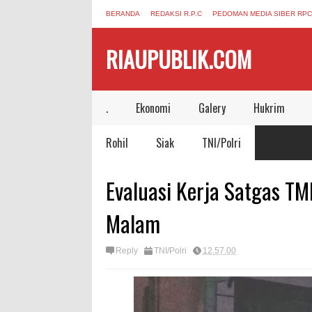
BERANDA
REDAKSI R.P.C
PEDOMAN MEDIA SIBER RPC
RIAUPUBLIK.COM
.
Ekonomi
Galery
Hukrim
Rohil
Siak
TNI/Polri
Evaluasi Kerja Satgas T
Malam
Reply
TNI/Polri
12.57.00