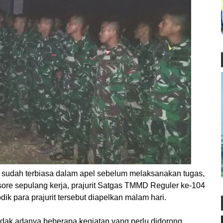
sudah terbiasa dalam apel sebelum melaksanakan tugas,
sore sepulang kerja, prajurit Satgas TMMD Reguler ke-104
ik para prajurit tersebut diapelkan malam hari.
dadak adanya beberapa kegiatan yang perlu didorong