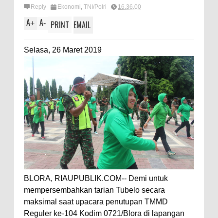
Reply
Ekonomi
,
TNI/Polri
16.36.00
A
A
+
-
PRINT
EMAIL
Selasa, 26 Maret 2019
BLORA, RIAUPUBLIK.COM-- Demi untuk
mempersembahkan tarian Tubelo secara
maksimal saat upacara penutupan TMMD
Reguler ke-104 Kodim 0721/Blora di lapangan