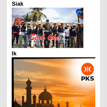
Siak
Ik