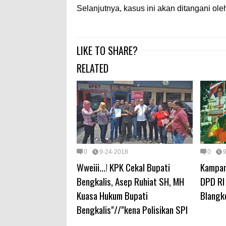
Selanjutnya, kasus ini akan ditangani ol
LIKE TO SHARE?
RELATED
0
9-24-2018
0
Wweiii...! KPK Cekal Bupati
Kampan
Bengkalis, Asep Ruhiat SH, MH
DPD RI
Kuasa Hukum Bupati
Blangk
Bengkalis"//"kena Polisikan SPI