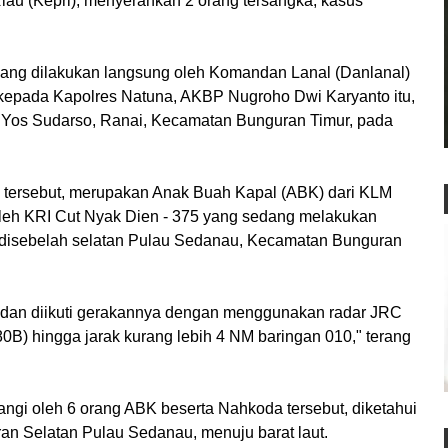
au (Kepri), menyerahkan 2 orang tersangka, kasus
yang dilakukan langsung oleh Komandan Lanal (Danlanal)
 kepada Kapolres Natuna, AKBP Nugroho Dwi Karyanto itu,
n Yos Sudarso, Ranai, Kecamatan Bunguran Timur, pada
a tersebut, merupakan Anak Buah Kapal (ABK) dari KLM
oleh KRI Cut Nyak Dien - 375 yang sedang melakukan
, disebelah selatan Pulau Sedanau, Kecamatan Bunguran
u dan diikuti gerakannya dengan menggunakan radar JRC
0B) hingga jarak kurang lebih 4 NM baringan 010," terang
ngi oleh 6 orang ABK beserta Nahkoda tersebut, diketahui
ran Selatan Pulau Sedanau, menuju barat laut.