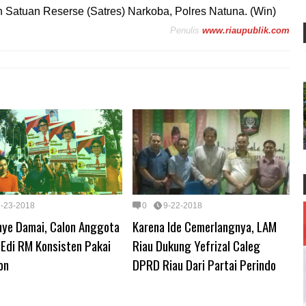
eh Satuan Reserse (Satres) Narkoba, Polres Natuna. (Win)
Penulis
www.riaupublik.com
9-23-2018
0
9-22-2018
ye Damai, Calon Anggota
Karena Ide Cemerlangnya, LAM
 Edi RM Konsisten Pakai
Riau Dukung Yefrizal Caleg
on
DPRD Riau Dari Partai Perindo