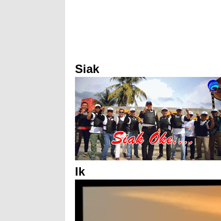
Siak
Ik