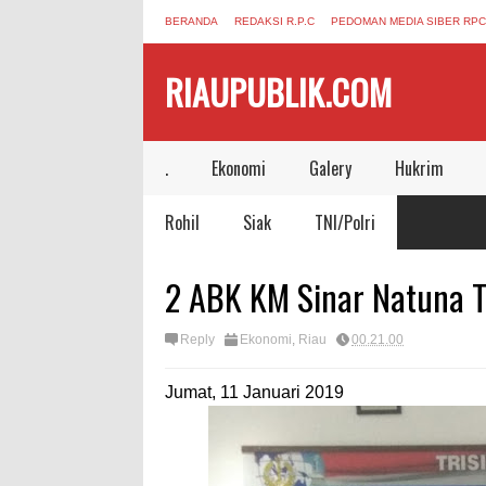
BERANDA
REDAKSI R.P.C
PEDOMAN MEDIA SIBER RPC
RIAUPUBLIK.COM
.
Ekonomi
Galery
Hukrim
Rohil
Siak
TNI/Polri
2 ABK KM Sinar Natuna T
Reply
Ekonomi
,
Riau
00.21.00
Jumat, 11 Januari 2019