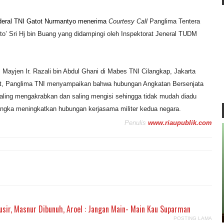
ral TNI Gatot Nurmantyo menerima
Courtesy Call
Panglima Tentera
to’ Sri Hj bin Buang yang didampingi oleh Inspektorat Jeneral TUDM
ayjen Ir. Razali bin Abdul Ghani di Mabes TNI Cilangkap, Jakarta
but, Panglima TNI menyampaikan bahwa hubungan Angkatan Bersenjata
ling mengakrabkan dan saling mengisi sehingga tidak mudah diadu
rangka meningkatkan hubungan kerjasama militer kedua negara
.
Penulis
www.riaupublik.com
rusir, Masnur Dibunuh, Aroel : Jangan Main- Main Kau Suparman
POSTING LAMA