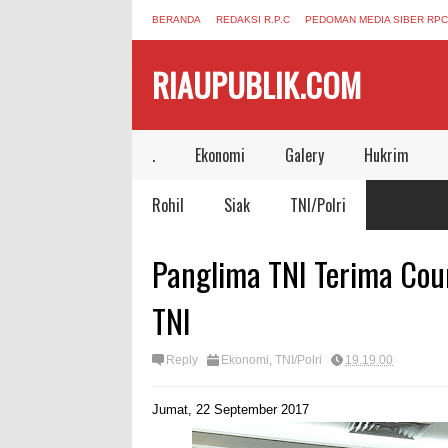
BERANDA
REDAKSI R.P.C
PEDOMAN MEDIA SIBER RPC
RIAUPUBLIK.COM
.
Ekonomi
Galery
Hukrim
Rohil
Siak
TNI/Polri
Panglima TNI Terima Cou
TNI
Reply
Ekonomi
,
TNI/Polri
19.19.00
Jumat, 22 September 2017