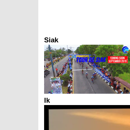
Siak
Ik