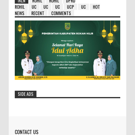
IKLN
ROHIL
ROHIL
DPRD
ROHIL
UC
UC
UC
UCP
UC
HOT
NEWS
RECENT
COMMENTS
SIDE ADS
HM Wardan : Ambil Hikmahnya Dibalik
Penundaan 8 Paket Tersebut
Selasa- 25/05/2016- 12:19:23 Wib
Dilihat: 154 Kali Bupa...
CONTACT US