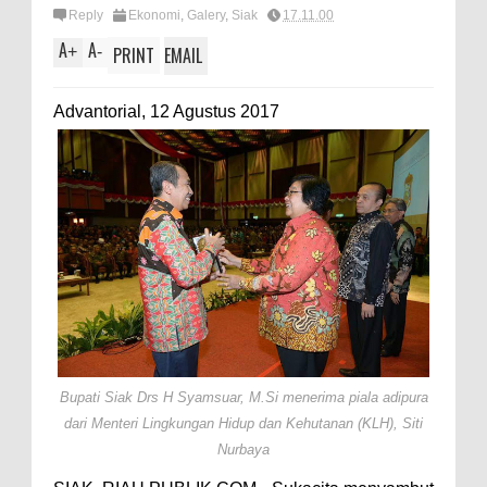
Reply
Ekonomi
,
Galery
,
Siak
17.11.00
A
A
+
-
PRINT
EMAIL
Advantorial, 12 Agustus 2017
Bupati Siak Drs H Syamsuar, M.Si menerima piala adipura
dari Menteri Lingkungan Hidup dan Kehutanan (KLH), Siti
Nurbaya