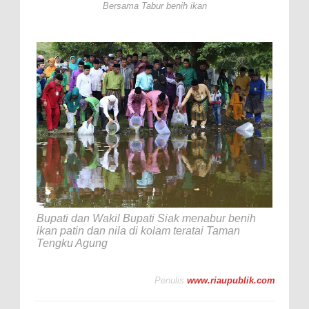
Bersama Tabur benih ikan
Bupati dan Wakil Bupati Siak menabur benih
ikan patin dan nila di kolam teratai Taman
Tengku Agung
Penulis
www.riaupublik.com