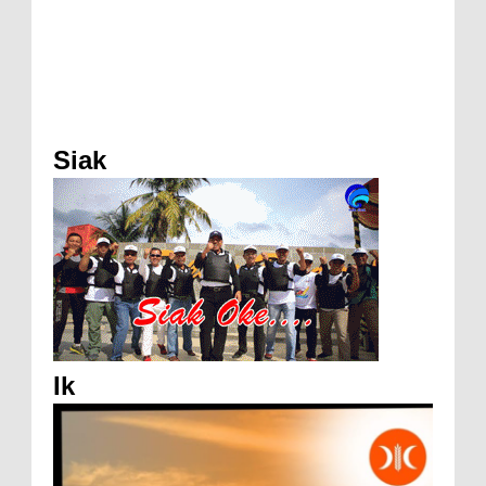
Siak
Ik