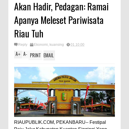
Akan Hadir, Pedagan: Ramai
Apanya Meleset Pariwisata
Riau Tuh
Reply
Ekonomi
,
kuansing
01.10.00
A
A
+
-
PRINT
EMAIL
RIAUPUBLIK.COM, PEKANBARU-- Festipal