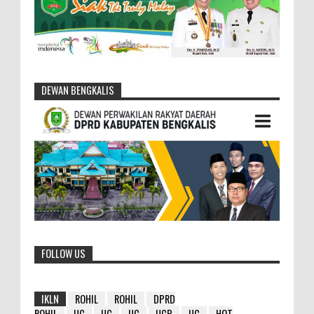
DEWAN BENGKALIS
FOLLOW US
IKLN
ROHIL
ROHIL
DPRD
ROHIL
UC
UC
UC
UCP
UC
HOT