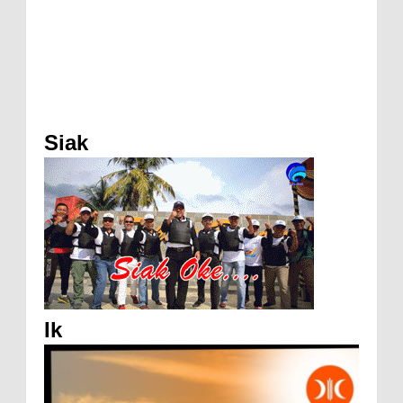
Siak
Ik