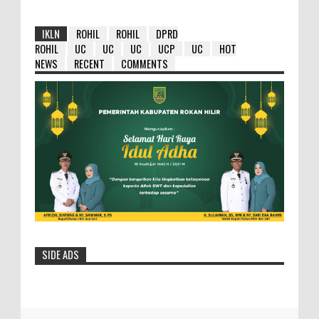
IKLN
ROHIL
ROHIL
DPRD
ROHIL
UC
UC
UC
UCP
UC
HOT
NEWS
RECENT
COMMENTS
SIDE ADS
HM Wardan : Ambil Hikmahnya Dibalik
Penundaan 8 Paket Tersebut
Selasa- 25/05/2016- 12:19:23 Wib