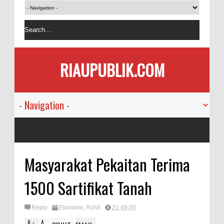
RIAUPUBLIK.COM
Masyarakat Pekaitan Terima
1500 Sartifikat Tanah
Reply
Ekonomi
,
Rohil
21.49.00
A
A