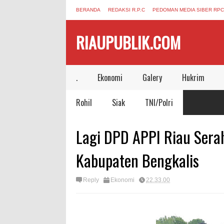
BERANDA
REDAKSI R.P.C
PEDOMAN MEDIA SIBER RPC
RIAUPUBLIK.COM
.
Ekonomi
Galery
Hukrim
Rohil
Siak
TNI/Polri
Lagi DPD APPI Riau Ser
Kabupaten Bengkalis
Reply
Ekonomi
22.33.00