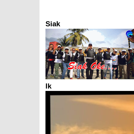
Siak
Ik