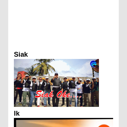
Siak
Ik