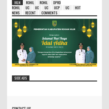
IKLN
ROHIL
ROHIL
DPRD
ROHIL
UC
UC
UC
UCP
UC
HOT
NEWS
RECENT
COMMENTS
SIDE ADS
HM Wardan : Ambil Hikmahnya Dibalik
Penundaan 8 Paket Tersebut
Selasa- 25/05/2016- 12:19:23 Wib
Dilihat: 154 Kali Bupa...
CONTACT US