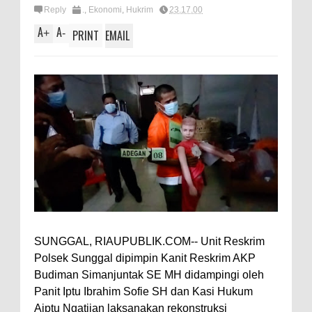
Reply
.
,
Ekonomi
,
Hukrim
23.17.00
A
A
+
-
PRINT
EMAIL
SUNGGAL, RIAUPUBLIK.COM-- Unit Reskrim
Polsek Sunggal dipimpin Kanit Reskrim AKP
Budiman Simanjuntak SE MH didampingi oleh
Panit Iptu Ibrahim Sofie SH dan Kasi Hukum
Aiptu Ngatijan laksanakan rekonstruksi