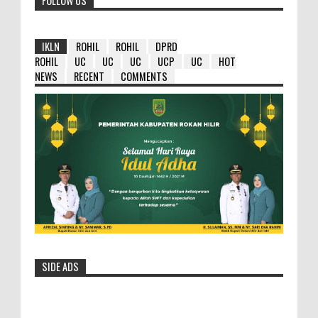
FOLLOW US
IKLN
ROHIL
ROHIL
DPRD
ROHIL
UC
UC
UC
UCP
UC
HOT
NEWS
RECENT
COMMENTS
SIDE ADS
HM Wardan : Ambil Hikmahnya Dibalik
Penundaan 8 Paket Tersebut