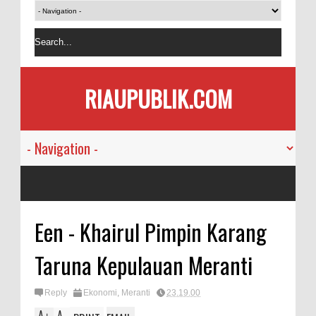
RIAUPUBLIK.COM
Een - Khairul Pimpin Karang
Taruna Kepulauan Meranti
Reply
Ekonomi
,
Meranti
23.19.00
A
A