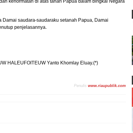
a dan kehormatan di atas tanah Papua dalam bingkai Negara
a Damai saudara-saudaraku setanah Papua, Damai
menutup penjelasannya.
HALEUFOITEUW Yanto Khomlay Eluay.(*)
Penulis
www.riaupublik.com