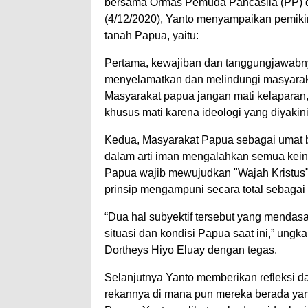
bersama Ormas Pemuda Pancasila (PP) da
(4/12/2020), Yanto menyampaikan pemiki
tanah Papua, yaitu:
Pertama, kewajiban dan tanggungjawabn
menyelamatkan dan melindungi masyaraka
Masyarakat papua jangan mati kelaparan,
khusus mati karena ideologi yang diyakin
Kedua, Masyarakat Papua sebagai umat be
dalam arti iman mengalahkan semua kein
Papua wajib mewujudkan "Wajah Kristus"
prinsip mengampuni secara total sebagai
“Dua hal subyektif tersebut yang mendas
situasi dan kondisi Papua saat ini,” un
Dortheys Hiyo Eluay dengan tegas.
Selanjutnya Yanto memberikan refleksi
rekannya di mana pun mereka berada ya