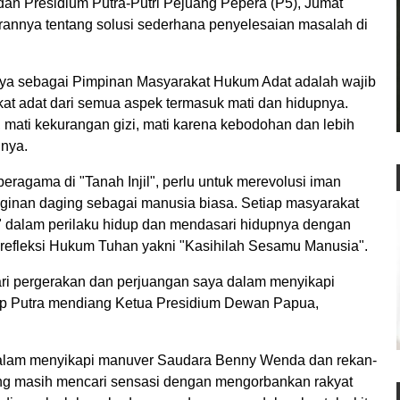
n Presidium Putra-Putri Pejuang Pepera (P5), Jumat
rannya tentang solusi sederhana penyelesaian masalah di
ya sebagai Pimpinan Masyarakat Hukum Adat adalah wajib
t adat dari semua aspek termasuk mati dan hidupnya.
 mati kekurangan gizi, mati karena kebodohan dan lebih
inya.
ragama di "Tanah Injil", perlu untuk merevolusi iman
ginan daging sebagai manusia biasa. Setiap masyarakat
 dalam perilaku hidup dan mendasari hidupnya dengan
 refleksi Hukum Tuhan yakni "Kasihilah Sesamu Manusia".
ari pergerakan dan perjuangan saya dalam menyikapi
gkap Putra mendiang Ketua Presidium Dewan Papua,
 dalam menyikapi manuver Saudara Benny Wenda dan rekan-
ng masih mencari sensasi dengan mengorbankan rakyat