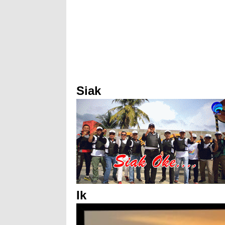
Siak
Ik