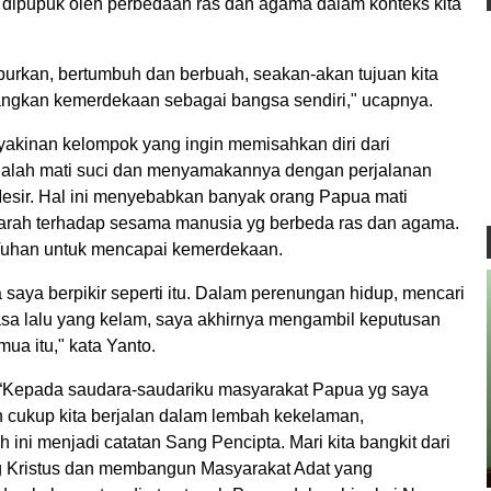
 dipupuk oleh perbedaan ras dan agama dalam konteks kita
taburkan, bertumbuh dan berbuah, seakan-akan tujuan kita
uangkan kemerdekaan sebagai bangsa sendiri," ucapnya.
kinan kelompok yang ingin memisahkan diri dari
adalah mati suci dan menyamakannya dengan perjalanan
 Mesir. Hal ini menyebabkan banyak orang Papua mati
rah terhadap sesama manusia yg berbeda ras dan agama.
uhan untuk mencapai kemerdekaan.
aya berpikir seperti itu. Dalam perenungan hidup, mencari
sa lalu yang kelam, saya akhirnya mengambil keputusan
ua itu," kata Yanto.
“Kepada saudara-saudariku masyarakat Papua yg saya
dah cukup kita berjalan dalam lembah kekelaman,
h ini menjadi catatan Sang Pencipta. Mari kita bangkit dari
g Kristus dan membangun Masyarakat Adat yang