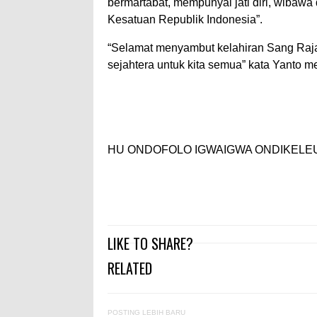
bermartabat, mempunyai jati diri, wibaw
Kesatuan Republik Indonesia”.
“Selamat menyambut kelahiran Sang Raj
sejahtera untuk kita semua” kata Yanto 
HU ONDOFOLO IGWAIGWA ONDIKELEUW 
LIKE TO SHARE?
RELATED
POSTING LEBIH BARU