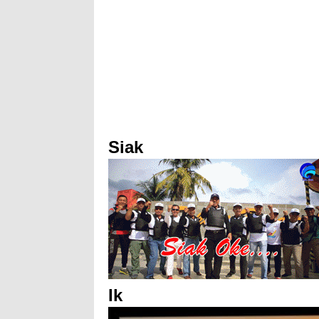
Siak
Ik