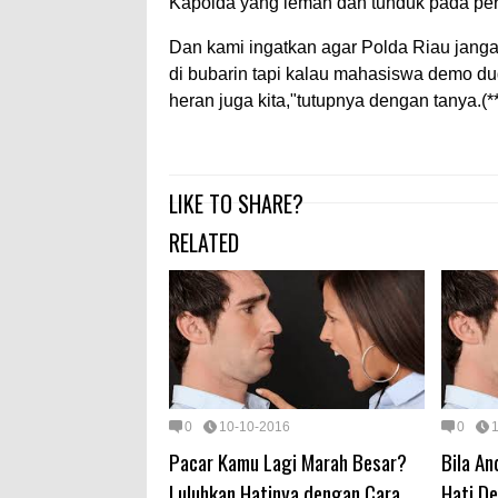
Kapolda yang lemah dan tunduk pada pe
Dan kami ingatkan agar Polda Riau jangan
di bubarin tapi kalau mahasiswa demo dug
heran juga kita,"tutupnya dengan tanya.(**
LIKE TO SHARE?
RELATED
0
10-10-2016
0
Pacar Kamu Lagi Marah Besar?
Bila A
Luluhkan Hatinya dengan Cara
Hati D