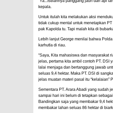
“Ya...Istilahnya panggang jauh dari api 
kepala.
Untuk itulah kita melakukan aksi menduk
tidak cukup mental untuk menetapkan PT Ar
pak Kapolda tu. Tapi malah kita di bubar
Lebih lanjut George menilai bahwa Polda
karhutla di riau.
“Saya, Kita mahasiswa dan masyarakat ri
jelas, pertama kita ambil contoh PT. DSI
lalai menjaga dan bertanggung jawab un
seluas 9,4 hektar. Maka PT. DSI di sangk
jelas muatan materi pasal itu “kelalaian” P
Sementara PT. Arara Abadi yang sudah je
sampai hari ini belum di tetapkan sebagai
Bandingkan saja yang membakar 9,4 hekt
membakar lahan seluas 86 hektar di biar