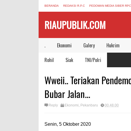
BERANDA
REDAKSI R.P.C
PEDOMAN MEDIA SIBER RPC
RIAUPUBLIK.COM
.
Ekonomi
Galery
Hukrim
Rohil
Siak
TNI/Polri
Wweii.. Teriakan Pendem
Bubar Jalan...
Reply
Ekonomi
,
Pekanbaru
00.48.00
Senin, 5 Oktober 2020