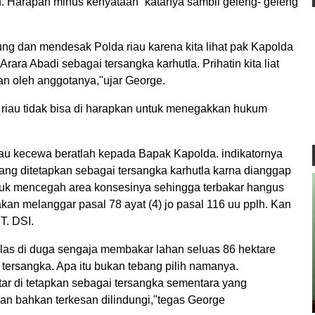
lah. Harapan minus kenyataan” katanya sambil geleng- geleng
ung dan mendesak Polda riau karena kita lihat pak Kapolda
ara Abadi sebagai tersangka karhutla. Prihatin kita liat
kan oleh anggotanya,"ujar George.
 riau tidak bisa di harapkan untuk menegakkan hukum
au kecewa beratlah kepada Bapak Kapolda. indikatornya
 yang ditetapkan sebagai tersangka karhutla karna dianggap
tuk mencegah area konsesinya sehingga terbakar hangus
akan melanggar pasal 78 ayat (4) jo pasal 116 uu pplh. Kan
T. DSI.
las di duga sengaja membakar lahan seluas 86 hektare
 tersangka. Apa itu bukan tebang pilih namanya.
ar di tetapkan sebagai tersangka sementara yang
kan bahkan terkesan dilindungi,"tegas George