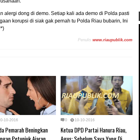
rusahaan.
 alergi dong di demo. Setiap kali ada demo di Polda pasti
aan korupsi di siak gak pernah tu Polda Riau bubarin, Ini
*)
Penulis
www.riaupublik.com
10-10-2016
0
10-10-2016
nda Pemarah Beningkan
Ketua DPD Partai Hanura Riau,
engan Petunjuk Ajaran
Agus: Sebelum Saya Yang Di