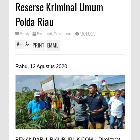
Reserse Kriminal Umum
Polda Riau
Reply
Ekonomi
,
Pekanbaru
19.44.00
A
A
+
-
PRINT
EMAIL
Rabu, 12 Agustus 2020
PEKANBARU, RIAUPUBLIK.COM-- Direktorat