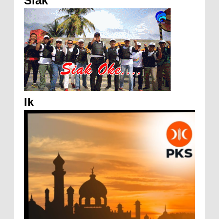
Siak
Ik