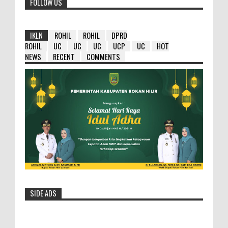
FOLLOW US
IKLN
ROHIL
ROHIL
DPRD
ROHIL
UC
UC
UC
UCP
UC
HOT
NEWS
RECENT
COMMENTS
SIDE ADS
HM Wardan : Ambil Hikmahnya Dibalik
Penundaan 8 Paket Tersebut