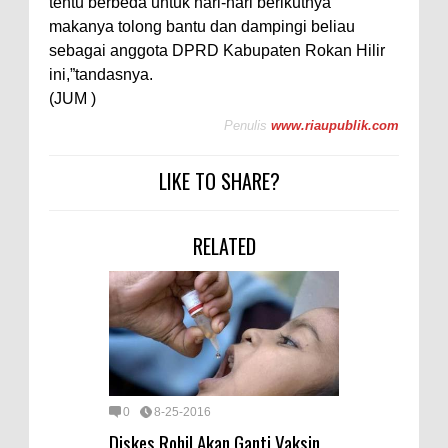
tentu berbeda untuk hari-hari berikutnya
makanya tolong bantu dan dampingi beliau
sebagai anggota DPRD Kabupaten Rokan Hilir
ini,”tandasnya.
(JUM )
Penulis
www.riaupublik.com
LIKE TO SHARE?
RELATED
0
8-25-2016
Diskes Rohil Akan Ganti Vaksin