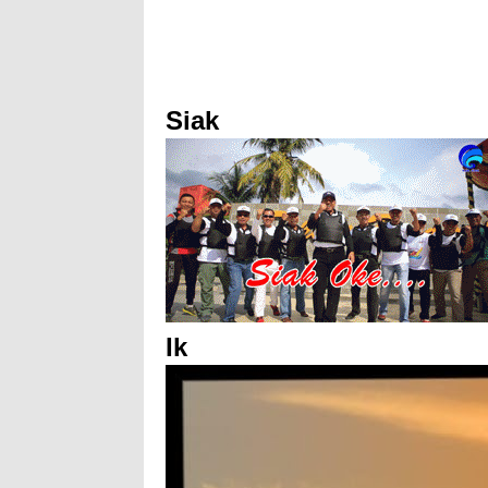
Siak
Ik