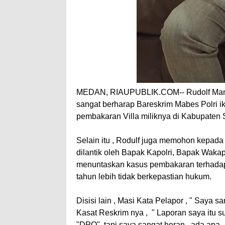
MEDAN, RIAUPUBLIK.COM-- Rudolf Manuru
sangat berharap Bareskrim Mabes Polri
pembakaran Villa miliknya di Kabupaten 
Selain itu , Rodulf juga memohon kepad
dilantik oleh Bapak Kapolri, Bapak Waka
menuntaskan kasus pembakaran terhadap
tahun lebih tidak berkepastian hukum.
Disisi lain , Masi Kata Pelapor , " Saya
Kasat Reskrim nya , " Laporan saya itu s
"DPO" ,tapi saya sangat heran , ada apa ,