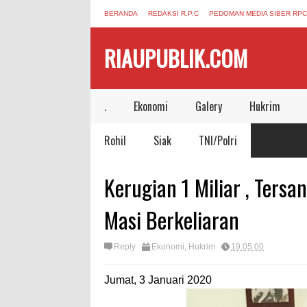
BERANDA
REDAKSI R.P.C
PEDOMAN MEDIA SIBER RPC
RIAUPUBLIK.COM
.
Ekonomi
Galery
Hukrim
Rohil
Siak
TNI/Polri
Kerugian 1 Miliar , Ters
Masi Berkeliaran
Reply
Ekonomi
,
Hukrim
19.05.00
Jumat, 3 Januari 2020