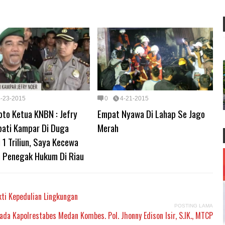
4-23-2015
0
4-21-2015
oto Ketua KNBN : Jefry
Empat Nyawa Di Lahap Se Jago
pati Kampar Di Duga
Merah
 1 Triliun, Saya Kecewa
 Penegak Hukum Di Riau
kti Kepedulian Lingkungan
POSTING LAMA
da Kapolrestabes Medan Kombes. Pol. Jhonny Edison Isir, S.IK., MTCP