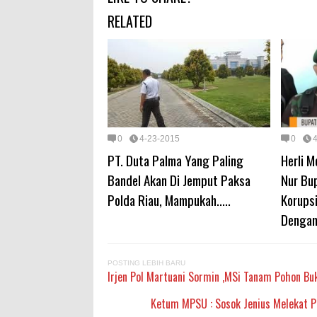
RELATED
0
4-23-2015
0
PT. Duta Palma Yang Paling
Herli M
Bandel Akan Di Jemput Paksa
Nur Bu
Polda Riau, Mampukah.....
Korupsi
Dengan
POSTING LEBIH BARU
Irjen Pol Martuani Sormin ,MSi Tanam Pohon Bu
Ketum MPSU : Sosok Jenius Melekat Pa