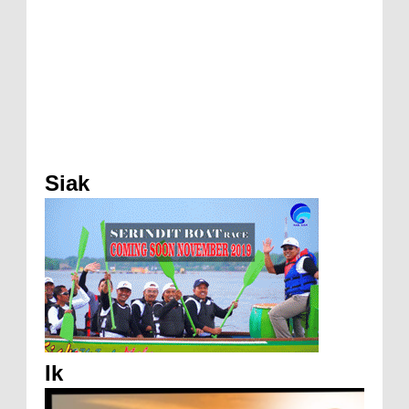
Siak
Ik