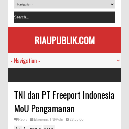
RIAUPUBLIK.COM
TNI dan PT Freeport Indonesia
MoU Pengamanan
Reply
Ekonomi
,
TNI/Polri
23.55.00
A
A