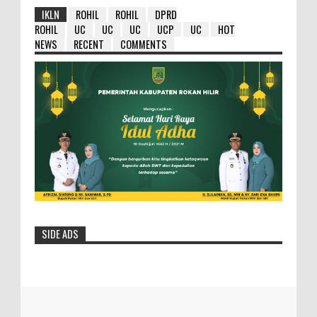
IKLN
ROHIL
ROHIL
DPRD
ROHIL
UC
UC
UC
UCP
UC
HOT
NEWS
RECENT
COMMENTS
SIDE ADS
HM Wardan : Ambil Hikmahnya Dibalik
Penundaan 8 Paket Tersebut
Selasa- 25/05/2016- 12:19:23 Wib