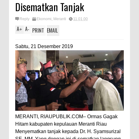
Disematkan Tanjak
Reply
Ekonomi
,
Meranti
11.01.00
A
A
+
-
PRINT
EMAIL
Sabtu, 21 Desember 2019
MERANTI, RIAUPUBLIK.COM– Ormas Gagak
Hitam kabupaten kepulauan Meranti Riau
Menyematkan tanjak kepada Dr. H. Syamsurizal
SE. MM. Yang dengan ini di sematkan langsung