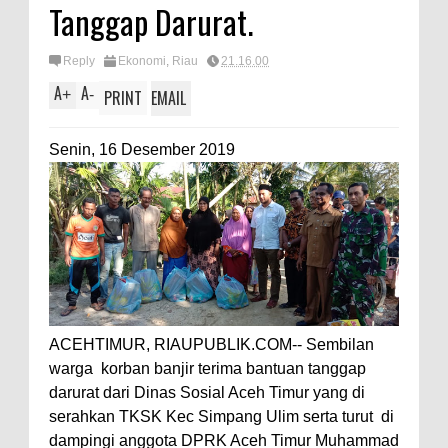
Tanggap Darurat.
Reply
Ekonomi
,
Riau
21.16.00
A
A
+
-
PRINT
EMAIL
Senin, 16 Desember 2019
ACEHTIMUR, RIAUPUBLIK.COM-- Sembilan
warga korban banjir terima bantuan tanggap
darurat dari Dinas Sosial Aceh Timur yang di
serahkan TKSK Kec Simpang Ulim serta turut di
dampingi anggota DPRK Aceh Timur Muhammad