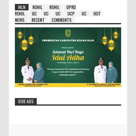
IKLN
ROHIL
ROHIL
DPRD
ROHIL
UC
UC
UC
UCP
UC
HOT
NEWS
RECENT
COMMENTS
SIDE ADS
HM Wardan : Ambil Hikmahnya Dibalik
Penundaan 8 Paket Tersebut
Selasa- 25/05/2016- 12:19:23 Wib