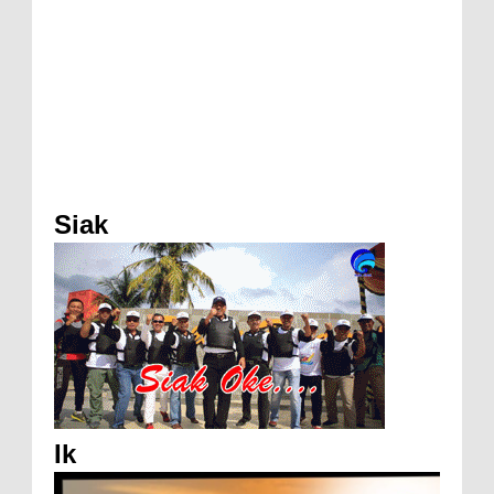
Siak
Ik