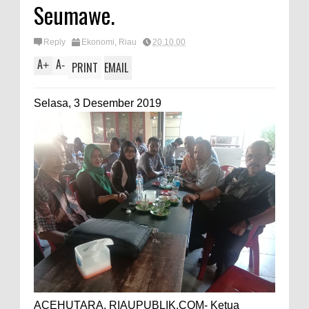
Seumawe.
Reply
Ekonomi
,
Riau
20.10.00
A
A
+
-
PRINT
EMAIL
Selasa, 3 Desember 2019
ACEHUTARA, RIAUPUBLIK.COM- Ketua