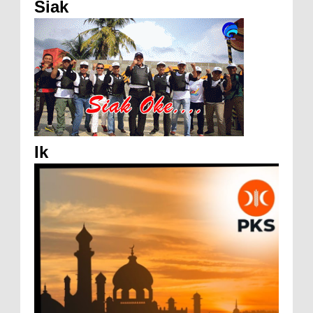
Siak
Ik